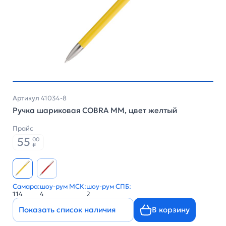
Артикул 41034-8
Ручка шариковая COBRA MM, цвет желтый
Прайс
55
00
₽
Самара:
шоу-рум МСК:
шоу-рум СПБ:
114
4
2
Показать список наличия
В корзину