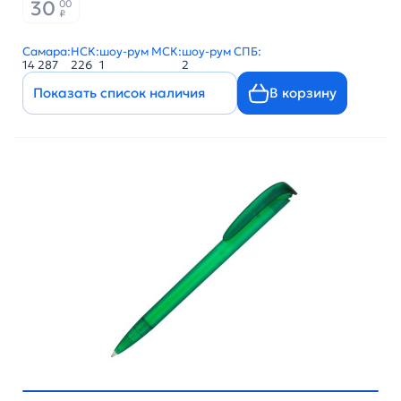
30
00
₽
Самара:
НСК:
шоу-рум МСК:
шоу-рум СПБ:
14 287
226
1
2
Показать список наличия
В корзину