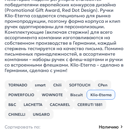
победителями европейских конкурсов дизайна
(Promotional Gift Award, Red Dot Design). Ручки
Klio-Eterna создаются специально для рынка
промопродукции, поэтому форма корпуса и клип
ручек адаптированы для персонализации.
Комплектующие (включая стержни) для всего
ассортимента компании изготавливаются на
собственном производстве в Германии, каждый
стержень тестируется на качество письма. Помимо
письменных принадлежностей, в ассортименте
компании – наборы ручек с флеш-картами и ручки
со встроенными флешками. Klio-Eterna – сделано в
Германии, сделано с умом!
TORNADO
smart
Chili
SOFTOUCH
CPen
POWERFOLIO
WOWNOTE
Biscuit
Klio-Eterna
B&C
LACHETTA
CACHAREL
CERRUTI 1881
CHINELLI
UNGARO
Сортировать по:
Наличию