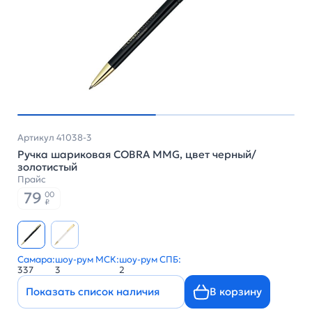
Артикул 41038-3
Ручка шариковая COBRA MMG, цвет черный/
золотистый
Прайс
79
00
₽
Самара:
шоу-рум МСК:
шоу-рум СПБ:
337
3
2
Показать список наличия
В корзину