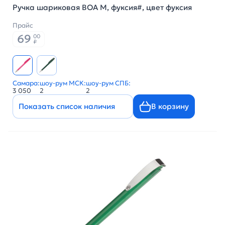
Ручка шариковая BOA M, фуксия#, цвет фуксия
Прайс
69
00
₽
Самара:
шоу-рум МСК:
шоу-рум СПБ:
3 050
2
2
Показать список наличия
В корзину