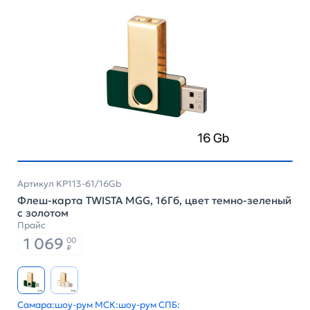
Артикул KP113-61/16Gb
Флеш-карта TWISTA MGG, 16Гб, цвет темно-зеленый
с золотом
Прайс
1 069
00
₽
Самара:
шоу-рум МСК:
шоу-рум СПБ: