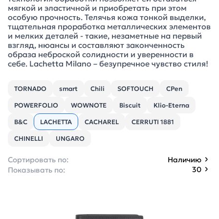
мягкой и эластичной и приобретать при этом
особую прочность. Телячья кожа тонкой выделки,
тщательная проработка металлических элементов
и мелких деталей - такие, незаметные на первый
взгляд, нюансы и составляют законченность
образа неброской солидности и уверенности в
себе. Lachetta Milano – безупречное чувство стиля!
TORNADO
smart
Chili
SOFTOUCH
CPen
POWERFOLIO
WOWNOTE
Biscuit
Klio-Eterna
B&C
LACHETTA
CACHAREL
CERRUTI 1881
CHINELLI
UNGARO
Сортировать по:
Наличию
30
Показывать по: