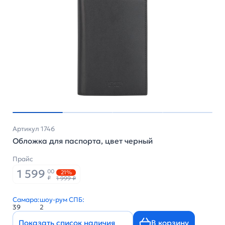
Артикул 1746
Обложка для паспорта, цвет черный
Прайс
1 599
00
21%
₽
1 999 ₽
Самара:
шоу-рум СПБ:
39
2
Показать список наличия
В корзину