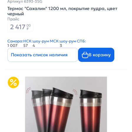
Артикул 6393-3SG
Термос "Сахалин" 1200 мл, покрытие пудра, цвет
черный
Прайс
2 417
00
₽
Самара:
НСК:
шоу-рум МСК:
шоу-рум СПБ:
1 007
57
4
3
Показать список наличия
В корзину