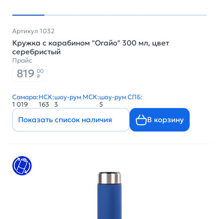
Артикул 1032
Кружка с карабином "Огайо" 300 мл, цвет
серебристый
Прайс
819
00
₽
Самара:
НСК:
шоу-рум МСК:
шоу-рум СПБ:
1 019
163
3
5
Показать список наличия
В корзину