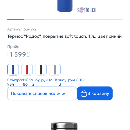
Артикул 6342-2
Термос "Родос", покрытие soft touch, 1 л., цвет синий
Прайс
1 599
00
₽
Самара:
НСК:
шоу-рум МСК:
шоу-рум СПБ:
934
86
2
3
Показать список наличия
В корзину