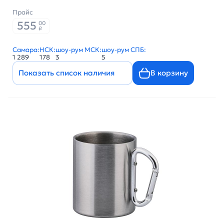
Прайс
555
00
₽
Самара:
НСК:
шоу-рум МСК:
шоу-рум СПБ:
1 289
178
3
5
Показать список наличия
В корзину