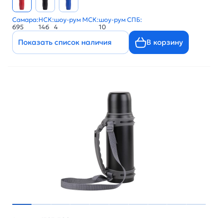
Самара:
НСК:
шоу-рум МСК:
шоу-рум СПБ:
695
146
4
10
Показать список наличия
В корзину