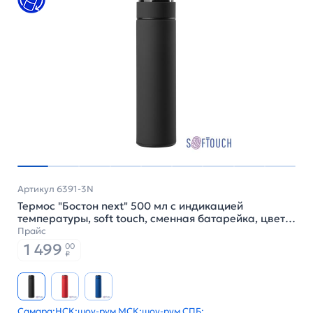
Артикул 6391-3N
Термос "Бостон next" 500 мл с индикацией
температуры, soft touch, сменная батарейка, цвет
черный
Прайс
1 499
00
₽
Самара:
НСК:
шоу-рум МСК:
шоу-рум СПБ: