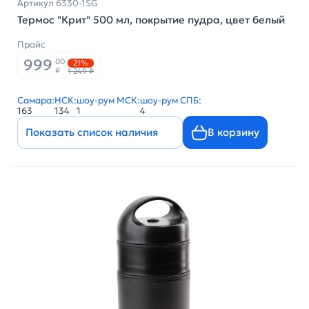
Артикул 6330-1SG
Термос "Крит" 500 мл, покрытие пудра, цвет белый
Прайс
999
00
21%
₽
1 249 ₽
Самара:
НСК:
шоу-рум МСК:
шоу-рум СПБ:
163
134
1
4
Показать список наличия
В корзину