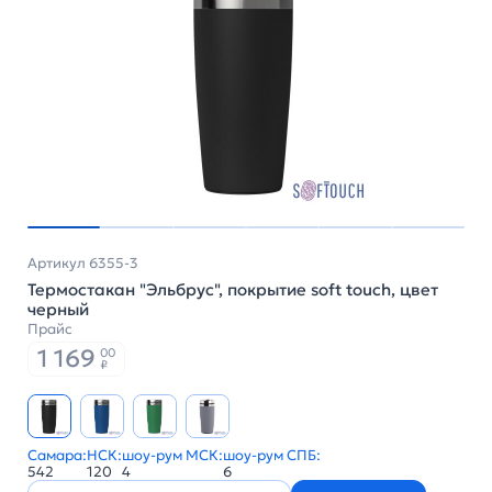
Артикул 6355-3
Термостакан "Эльбрус", покрытие soft touch, цвет
черный
Прайс
1 169
00
₽
Самара:
НСК:
шоу-рум МСК:
шоу-рум СПБ:
542
120
4
6