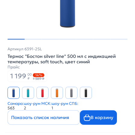
Артикул 6391-2SL
Термос "Бостон silver line" 500 мл с индикацией
температуры, soft touch, цвет синий
Прайс
1 199
00
14%
₽
1 389 ₽
Самара:
шоу-рум МСК:
шоу-рум СПБ:
563
2
1
Показать список наличия
В корзину