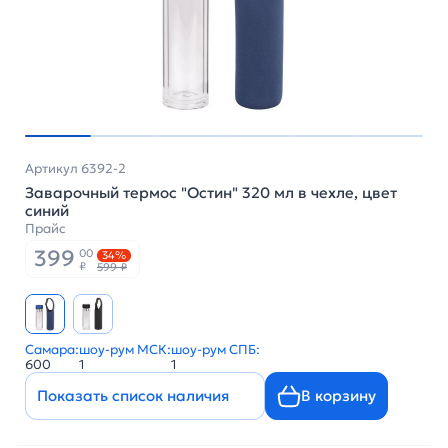
Артикул 6392-2
Заварочный термос "Остин" 320 мл в чехле, цвет
синий
Прайс
399
00
34%
₽
599 ₽
Самара:
шоу-рум МСК:
шоу-рум СПБ:
600
1
1
Показать список наличия
В корзину