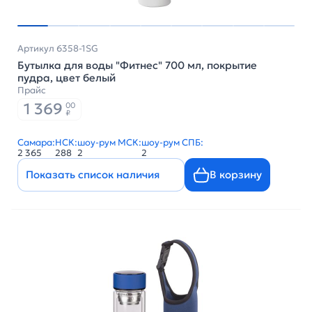
Артикул 6358-1SG
Бутылка для воды "Фитнес" 700 мл, покрытие
пудра, цвет белый
Прайс
1 369
00
₽
Самара:
НСК:
шоу-рум МСК:
шоу-рум СПБ:
2 365
288
2
2
Показать список наличия
В корзину