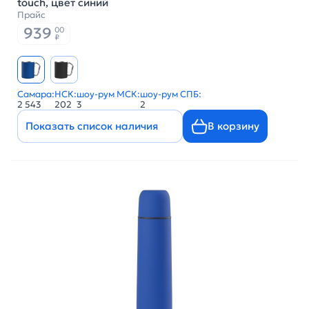
touch, цвет синий
Прайс
939
00
₽
Самара:
НСК:
шоу-рум МСК:
шоу-рум СПБ:
2 543
202
3
2
Показать список наличия
В корзину