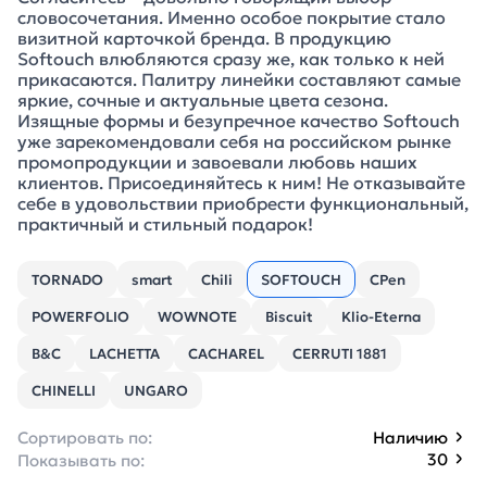
словосочетания. Именно особое покрытие стало
визитной карточкой бренда. В продукцию
Softouch влюбляются сразу же, как только к ней
прикасаются. Палитру линейки составляют самые
яркие, сочные и актуальные цвета сезона.
Изящные формы и безупречное качество Softouch
уже зарекомендовали себя на российском рынке
промопродукции и завоевали любовь наших
клиентов. Присоединяйтесь к ним! Не отказывайте
себе в удовольствии приобрести функциональный,
практичный и стильный подарок!
TORNADO
smart
Chili
SOFTOUCH
CPen
POWERFOLIO
WOWNOTE
Biscuit
Klio-Eterna
B&C
LACHETTA
CACHAREL
CERRUTI 1881
CHINELLI
UNGARO
Сортировать по:
Наличию
30
Показывать по: