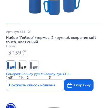
Артикул 6351-21
Набор "Гейзер" (термос, 2 кружки), покрытие soft
touch, цвет синий
Прайс
3 139
00
₽
Самара:
НСК:
шоу-рум МСК:
шоу-рум СПБ:
1 451
114
2
5
Показать список наличия
В корзину