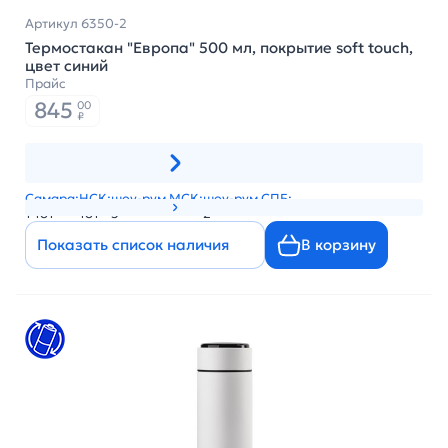
Артикул 6350-2
Термостакан "Европа" 500 мл, покрытие soft touch,
цвет синий
Прайс
845
00
₽
Самара:
НСК:
шоу-рум МСК:
шоу-рум СПБ:
1 181
181
3
2
Показать список наличия
В корзину