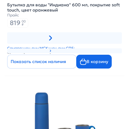
Бутылка для воды "Индиана" 600 мл, покрытие soft
touch, цвет оранжевый
Прайс
819
00
₽
Самара:
шоу-рум МСК:
шоу-рум СПБ:
41
4
1
Показать список наличия
В корзину