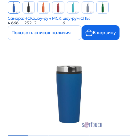
Самара:
НСК:
шоу-рум МСК:
шоу-рум СПБ:
4 666
232
2
6
Показать список наличия
В корзину