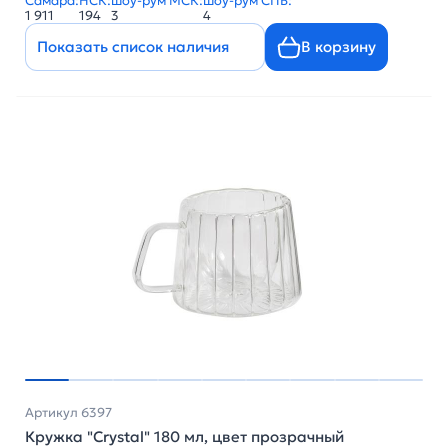
Самара:
НСК:
шоу-рум МСК:
шоу-рум СПБ:
1 911
194
3
4
Показать список наличия
В корзину
Артикул 6397
Кружка "Crystal" 180 мл, цвет прозрачный