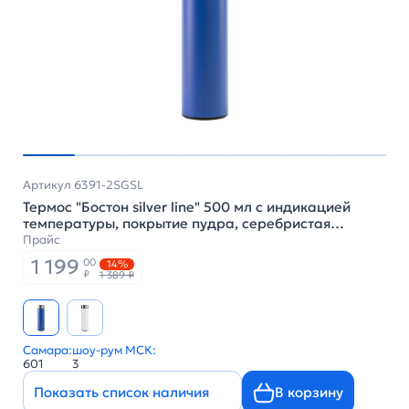
Артикул 6391-2SGSL
Термос "Бостон silver line" 500 мл с индикацией
температуры, покрытие пудра, серебристая
разборная крышка, цвет синий
Прайс
1 199
00
14%
₽
1 389 ₽
Самара:
шоу-рум МСК:
601
3
Показать список наличия
В корзину