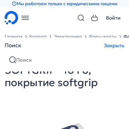
Мы работаем только с юридическими лицами
Войти
Главная
Каталог
Электроника
Флеш-карты
Фл
Поиск
Закрыть
Флеш-карта "Vostok
SOFTGRIP" 16 Гб,
покрытие softgrip