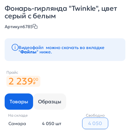
Фонарь-гирлянда "Twinkle", цвет
серый с белым
Артикул
6785
Видеофайл можно скачать во вкладке
"
Файлы
" ниже.
Прайс
2 239
00
₽
Товары
Образцы
На складе
Свободно
Самара
4 050 шт