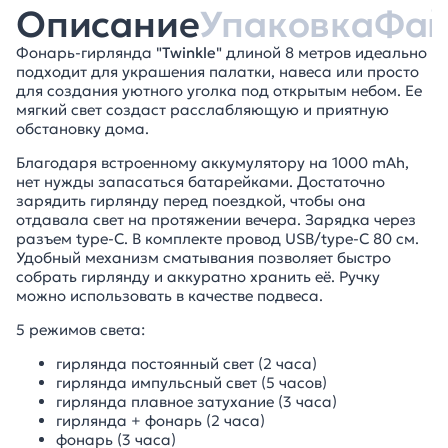
Описание
Упаковка
Фа
Фонарь-гирлянда
"Twinkle"
длиной 8 метров идеально
подходит для украшения палатки, навеса или просто
для создания уютного уголка под открытым небом. Ее
мягкий свет создаст расслабляющую и приятную
обстановку дома.
Благодаря встроенному аккумулятору на 1000 mAh,
нет нужды запасаться батарейками. Достаточно
зарядить гирлянду перед поездкой, чтобы она
отдавала свет на протяжении вечера. Зарядка через
разъем type-C. В комплекте провод USB/type-C 80 см.
Удобный механизм сматывания позволяет быстро
собрать гирлянду и аккуратно хранить её. Ручку
можно использовать в качестве подвеса.
5 режимов света:
гирлянда постоянный свет (2 часа)
гирлянда импульсный свет (5 часов)
гирлянда плавное затухание (3 часа)
гирлянда + фонарь (2 часа)
фонарь (3 часа)