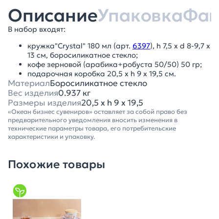
Описание
Упаковка
Фа
В набор входят:
кружка"Crystal" 180 мл (арт.
6397
), h 7,5 х d 8-9,7 х
13 см, боросиликатное стекло;
кофе зерновой (арабика+робуста 50/50) 50 гр;
подарочная коробка 20,5 х h 9 х 19,5 см.
Материал
Боросиликатное стекло
Вес изделия
0.937 кг
Размеры изделия
20,5 х h 9 х 19,5
«Океан бизнес сувениров» оставляет за собой право без
предварительного уведомления вносить изменения в
технические параметры товара, его потребительские
характеристики и упаковку.
Похожие товары