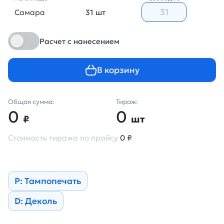
Самара
31 шт
Расчет с нанесением
В корзину
Общая сумма:
Тираж:
0
0
₽
шт
Стоимость тиража по прайсу
0 ₽
Р: Тампопечать
D: Деколь