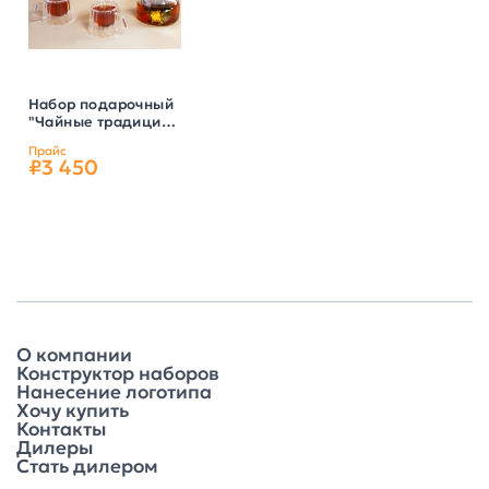
Набор подарочный
"Чайные традиции"
чайник, 2 кружки,
Прайс
цвет прозрачный
₽3 450
О компании
Конструктор наборов
Нанесение логотипа
Хочу купить
Контакты
Дилеры
Стать дилером