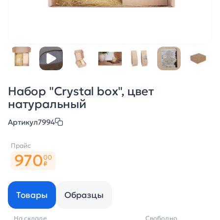
Набор "Crystal box", цвет
натуральный
Артикул
7994
Прайс
970
00
₽
Товары
Образцы
На складе
Свободно