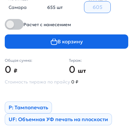
Самара
655 шт
Расчет с нанесением
В корзину
Общая сумма:
Тираж:
0
0
₽
шт
Стоимость тиража по прайсу
0 ₽
Р: Тампопечать
UF: Объемная УФ печать на плоскости