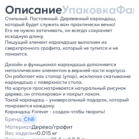
Описание
Упаковка
Фа
Стильный. Постоянный. Деревянный карандаш,
который будет служить вам практически вечно!
Его не нужно затачивать, он всегда сохраняет
исходную длину.
Пишущий элемент карандаша выполнен из
сверхпрочного графита, который не тупится и не
ломается.
Дизайн и функционал карандаша дополняется
металлическим элементом в верхней части корпуса.
Он работает как стопор (упор), исключая скатывание
карандаша с поверхности стола.
На корпусе просматривается натуральный рисунок
дерева, он отполирован и покрыт лаком.
Такой карандаш – универсальный подарок, который
понравится каждому.
Карандаш Forever - создан чтобы творить!
Бренд
Chili
Материал
Дерево/графит
Вес изделия
0.015 кг