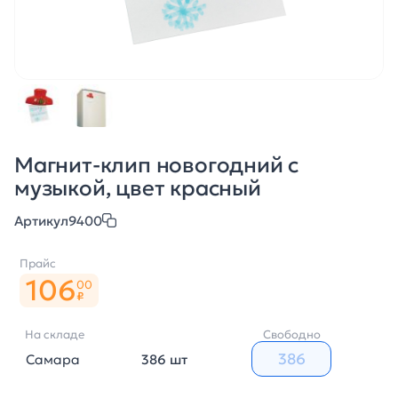
Магнит-клип новогодний с
музыкой, цвет красный
Артикул
9400
Прайс
106
00
₽
На складе
Свободно
Самара
386 шт