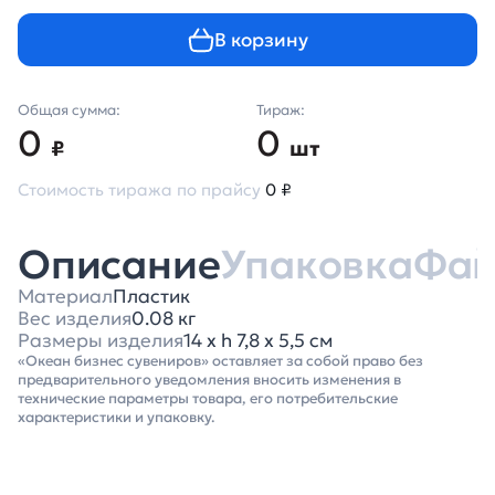
В корзину
Общая сумма:
Тираж:
0
0
₽
шт
Стоимость тиража по прайсу
0 ₽
Описание
Упаковка
Фа
Материал
Пластик
Вес изделия
0.08 кг
Размеры изделия
14 х h 7,8 х 5,5 см
«Океан бизнес сувениров» оставляет за собой право без
предварительного уведомления вносить изменения в
технические параметры товара, его потребительские
характеристики и упаковку.