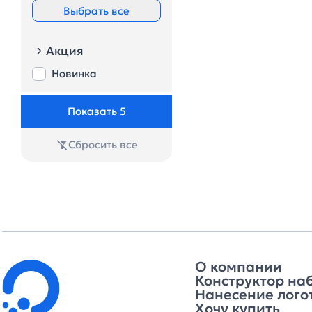
изделия
Выбрать все
STRa:
Шелкотрансфер на
сложные изделия
Акция
UF: Объемная УФ
Новинка
печать на плоскости
Р: Тампопечать
Показать 5
Сбросить все
О компании
Конструктор на
Нанесение лого
Хочу купить