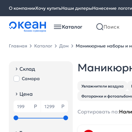
О компании
Хочу купить
Наши дилеры
Нанесение логот
Каталог
Главная
Каталог
Дом
Маникюрные наборы и н
Маникюрн
Склад
Самара
Увлажнители воздуха
Цена
Фоторамки и фотоальбом
Р
Р
Сортировать по:
Нал