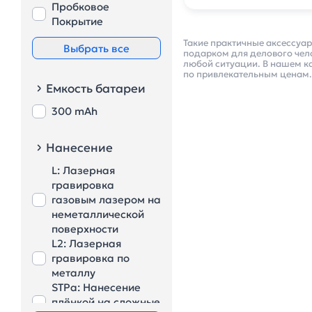
Пробковое
Покрытие
Такие практичные аксессуа
Выбрать все
подарком для делового чело
любой ситуации. В нашем к
по привлекательным ценам.
Емкость батареи
300 mAh
Нанесение
L: Лазерная
гравировка
газовым лазером на
неметаллической
поверхности
L2: Лазерная
гравировка по
металлу
STPa: Нанесение
плёнкой на сложные