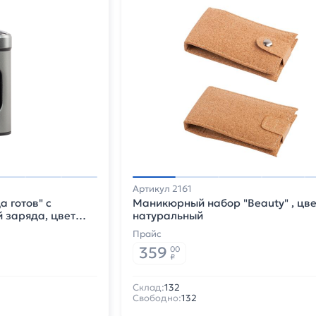
Артикул 2161
а готов" с
Маникюрный набор "Beauty" , цве
 заряда, цвет
натуральный
Прайс
359
00
₽
Склад:
132
Свободно:
132