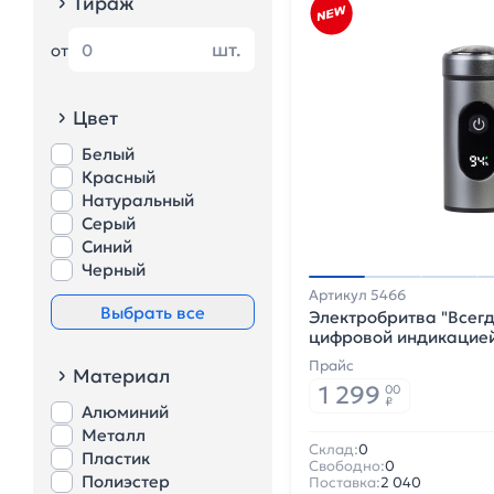
Тираж
шт.
от
Цвет
Белый
Красный
Натуральный
Серый
Синий
Черный
Артикул 5466
Выбрать все
Электробритва "Всегд
цифровой индикацией
серый
Прайс
Материал
1 299
00
₽
Алюминий
Металл
Склад:
0
Пластик
Свободно:
0
Полиэстер
Поставка:
2 040