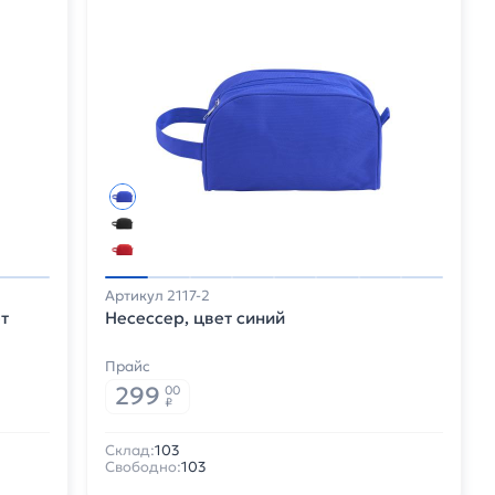
Артикул 2117-2
т
Несессер, цвет синий
Прайс
299
00
₽
Склад:
103
Свободно:
103