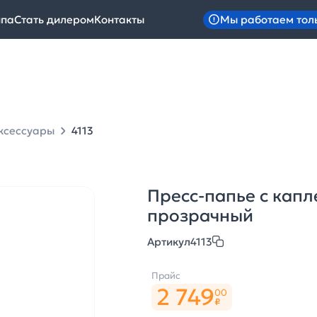
Мы работаем тол
ипа
Стать дилером
Контакты
ксессуары
4113
Пресс-папье с капл
прозрачный
Артикул
4113
Прайс
2 749
00
₽