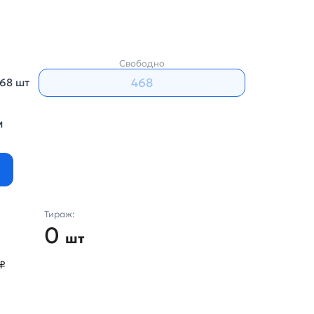
Свободно
68 шт
м
Тираж:
0
шт
₽