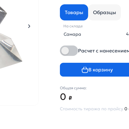
Товары
Образцы
На складе
4
Самара
Расчет с нанесение
В корзину
Общая сумма:
0
₽
Стоимость тиража по прайсу
0 