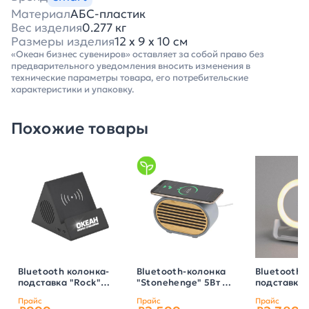
Материал
АБС-пластик
Вес изделия
0.277 кг
Размеры изделия
12 х 9 х 10 см
«Океан бизнес сувениров» оставляет за собой право без
предварительного уведомления вносить изменения в
технические параметры товара, его потребительские
характеристики и упаковку.
Похожие товары
Bluetooth колонка-
Bluetooth-колонка
Bluetooth 
подставка "Rock"
"Stonehenge" 5Вт с
подставка 
3Вт с
беспроводным
Sound" с
Прайс
Прайс
Прайс
беспроводным
зарядным
беспровод