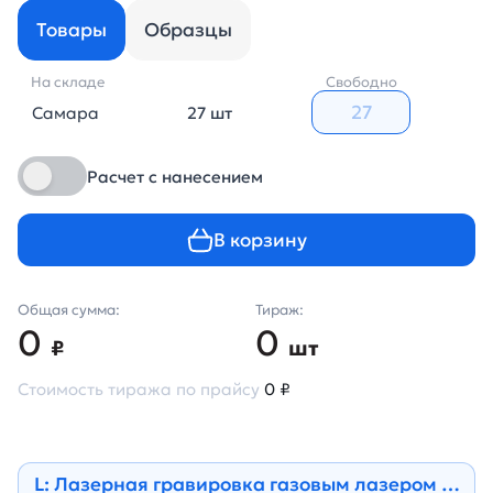
Товары
Образцы
На складе
Свободно
Самара
27 шт
Расчет с нанесением
В корзину
Общая сумма:
Тираж:
0
0
₽
шт
Стоимость тиража по прайсу
0 ₽
L: Лазерная гравировка газовым лазером на н