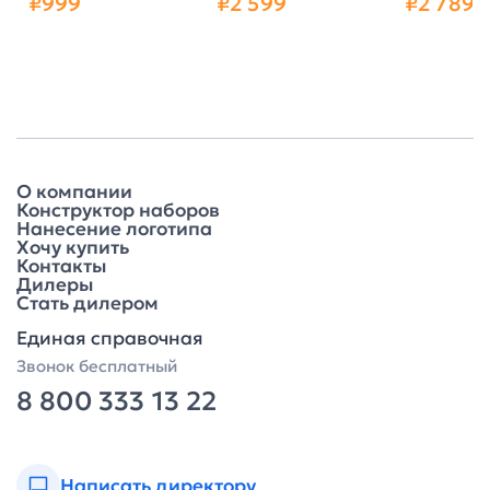
₽999
₽2 599
₽2 789
зарядным
устройством,
(10W) зар
устройством и
камень/бамбук,
устройство
подсветкой
цвет серый/
лампой, цв
логотипа, цвет
бежевый
черный
О компании
Конструктор наборов
Нанесение логотипа
Хочу купить
Контакты
Дилеры
Стать дилером
Единая справочная
Звонок бесплатный
8 800 333 13 22
Написать директору