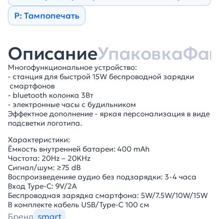
Р: Тампопечать
Описание
Упаковка
Фа
Многофункциональное устройство:
- станция для быстрой 15W беспроводной зарядки
смартфонов
- bluetooth колонка 3Вт
- электронные часы с будильником
Эффектное дополнение - яркая персонализация в виде
подсветки логотипа.
Характеристики:
Ёмкость внутренней батареи: 400 mAh
Частота: 20Hz – 20KHz
Сигнал/шум: ≥75 dB
Воспроизведенияе аудио без подзарядки: 3-4 часа
Вход Type-С: 9V/2A
Беспроводная зарядка смартфона: 5W/7.5W/10W/15W
В комплекте кабель USB/Type-C 100 см
Бренд
smart