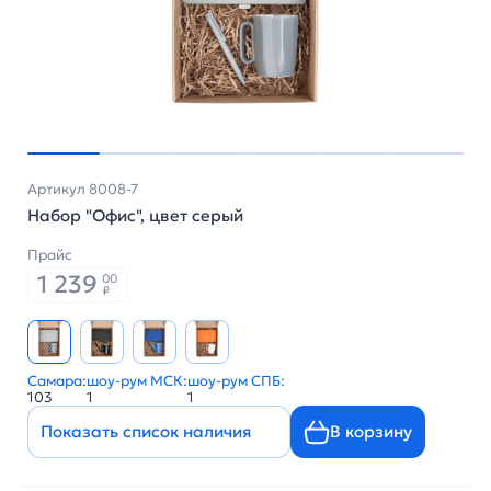
Артикул 8008-7
Набор "Офис", цвет серый
Прайс
1 239
00
₽
Самара:
шоу-рум МСК:
шоу-рум СПБ:
103
1
1
Показать список наличия
В корзину