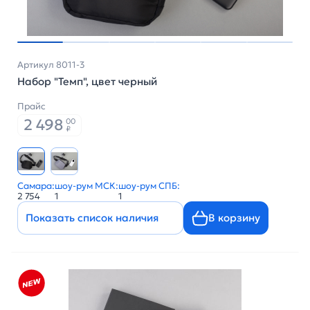
Артикул 8011-3
Набор "Темп", цвет черный
Прайс
2 498
00
₽
Самара:
шоу-рум МСК:
шоу-рум СПБ:
2 754
1
1
Показать список наличия
В корзину