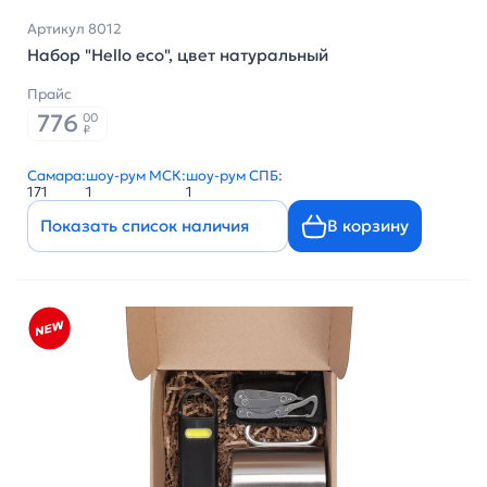
Артикул 8012
Набор "Hello eco", цвет натуральный
Прайс
776
00
₽
Самара:
шоу-рум МСК:
шоу-рум СПБ:
171
1
1
Показать список наличия
В корзину