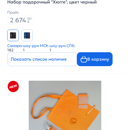
Набор подарочный "Хюгге", цвет черный
Прайс
2 674
00
₽
Самара:
шоу-рум МСК:
шоу-рум СПБ:
182
1
1
Показать список наличия
В корзину