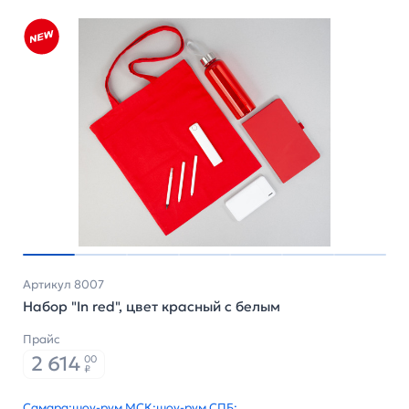
Артикул 8007
Набор "In red", цвет красный с белым
Прайс
2 614
00
₽
Самара:
шоу-рум МСК:
шоу-рум СПБ: