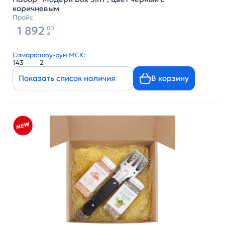
коричневым
Прайс
1 892
00
₽
Самара:
шоу-рум МСК:
143
2
Показать список наличия
В корзину