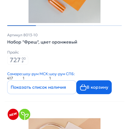
Артикул 8013-10
Набор "Фреш", цвет оранжевый
Прайс
727
00
₽
Самара:
шоу-рум МСК:
шоу-рум СПБ:
417
1
1
Показать список наличия
В корзину