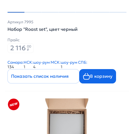
Артикул 7995
Набор "Roast set", цвет черный
Прайс
2 116
00
₽
Самара:
НСК:
шоу-рум МСК:
шоу-рум СПБ:
134
1
4
1
Показать список наличия
В корзину