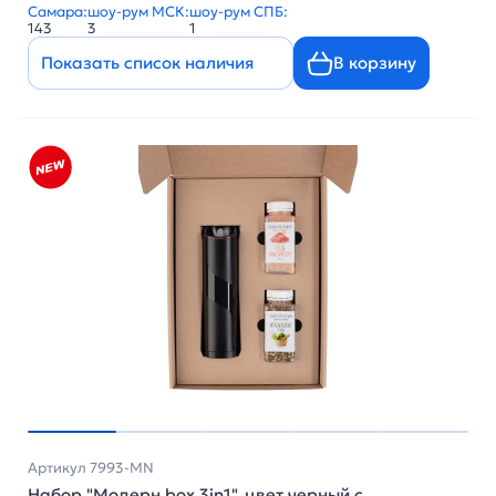
Самара:
шоу-рум МСК:
шоу-рум СПБ:
143
3
1
Показать список наличия
В корзину
Артикул 7993-MN
Набор "Модерн box 3in1", цвет черный с