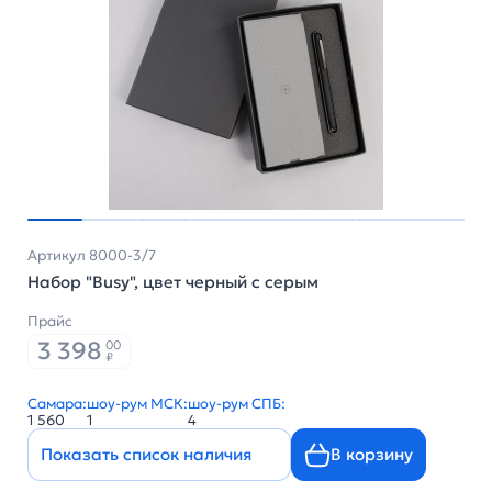
Артикул 8000-3/7
Набор "Busy", цвет черный с серым
Прайс
3 398
00
₽
Самара:
шоу-рум МСК:
шоу-рум СПБ:
1 560
1
4
Показать список наличия
В корзину