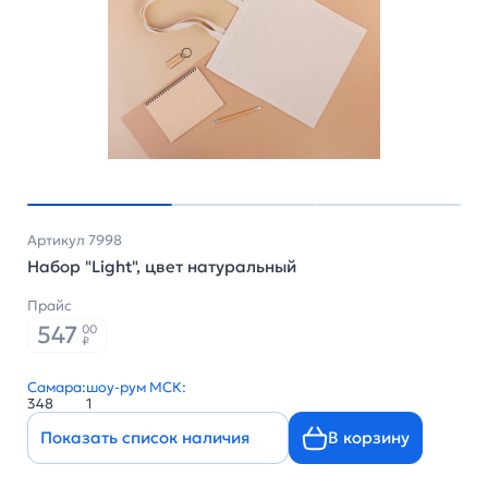
Артикул 7998
Набор "Light", цвет натуральный
Прайс
547
00
₽
Самара:
шоу-рум МСК:
348
1
Показать список наличия
В корзину