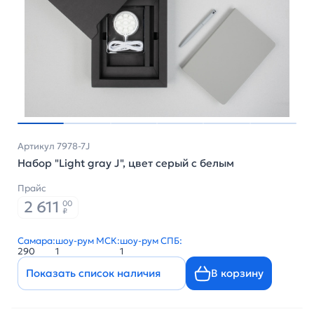
Артикул 7978-7J
Набор "Light gray J", цвет серый с белым
Прайс
2 611
00
₽
Самара:
шоу-рум МСК:
шоу-рум СПБ:
290
1
1
Показать список наличия
В корзину