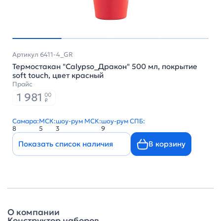
Артикул 6411-4_GR
Термостакан "Calypso_Дракон" 500 мл, покрытие
soft touch, цвет красный
Прайс
1 981
00
₽
Самара:
МСК:
шоу-рум МСК:
шоу-рум СПБ:
8
5
3
9
Показать список наличия
В корзину
О компании
Конструктор наборов