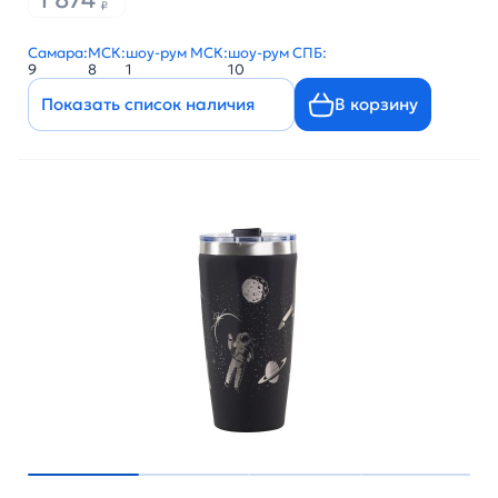
₽
Самара:
МСК:
шоу-рум МСК:
шоу-рум СПБ:
9
8
1
10
Показать список наличия
В корзину