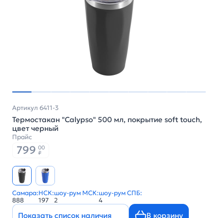
Артикул 6411-3
Термостакан "Calypso" 500 мл, покрытие soft touch,
цвет черный
Прайс
799
00
₽
Самара:
НСК:
шоу-рум МСК:
шоу-рум СПБ:
888
197
2
4
Показать список наличия
В корзину