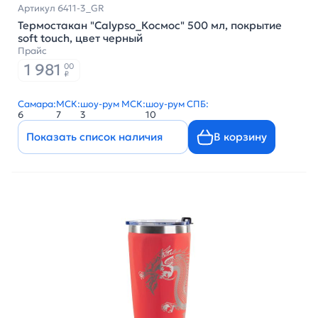
Артикул 6411-3_GR
Термостакан "Calypso_Космос" 500 мл, покрытие
soft touch, цвет черный
Прайс
1 981
00
₽
Самара:
МСК:
шоу-рум МСК:
шоу-рум СПБ:
6
7
3
10
Показать список наличия
В корзину