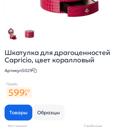
Шкатулка для драгоценностей
Capricio, цвет коралловый
Артикул
5029
Прайс
599
00
₽
Товары
Образцы
На складе
Свободно