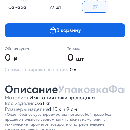
Самара
77 шт
В корзину
Общая сумма:
Тираж:
0
0
₽
шт
Стоимость тиража по прайсу
0 ₽
Описание
Упаковка
Фа
Материал
Имитация кожи крокодила
Вес изделия
0.61 кг
Размеры изделия
d 15 х h 9 см
«Океан бизнес сувениров» оставляет за собой право без
предварительного уведомления вносить изменения в
технические параметры товара, его потребительские
характеристики и упаковку.