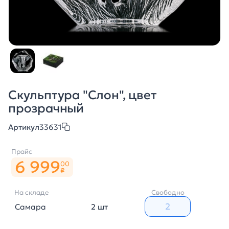
Скульптура "Слон", цвет
прозрачный
Артикул
33631
Прайс
6 999
00
₽
На складе
Свободно
Самара
2 шт