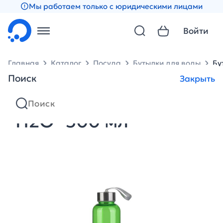
Мы работаем только с юридическими лицами
Войти
Главная
Каталог
Посуда
Бутылки для воды
Бу
Поиск
Закрыть
Бутылка для воды
"H2O" 500 мл