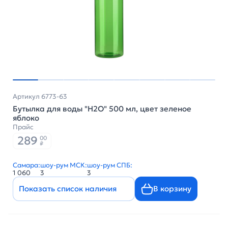
Артикул 6773-63
Бутылка для воды "H2O" 500 мл, цвет зеленое
яблоко
Прайс
289
00
₽
Самара:
шоу-рум МСК:
шоу-рум СПБ:
1 060
3
3
Показать список наличия
В корзину