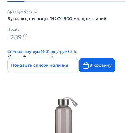
Артикул 6773-2
Бутылка для воды "H2O" 500 мл, цвет синий
Прайс
289
00
₽
Самара:
шоу-рум МСК:
шоу-рум СПБ:
261
4
3
Показать список наличия
В корзину