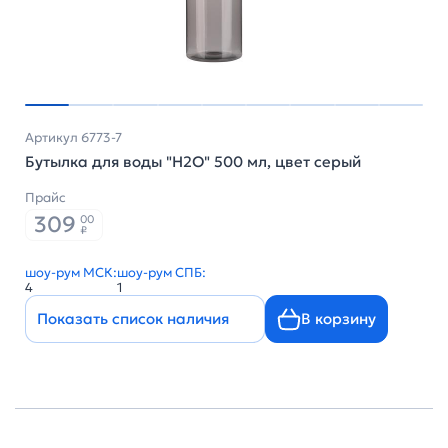
Артикул 6773-7
Бутылка для воды "H2O" 500 мл, цвет серый
Прайс
309
00
₽
шоу-рум МСК:
шоу-рум СПБ:
4
1
Показать список наличия
В корзину