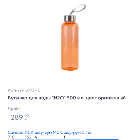
Артикул 6773-10
Бутылка для воды "H2O" 500 мл, цвет оранжевый
Прайс
289
00
₽
Самара:
НСК:
шоу-рум МСК:
шоу-рум СПБ:
710
132
4
1