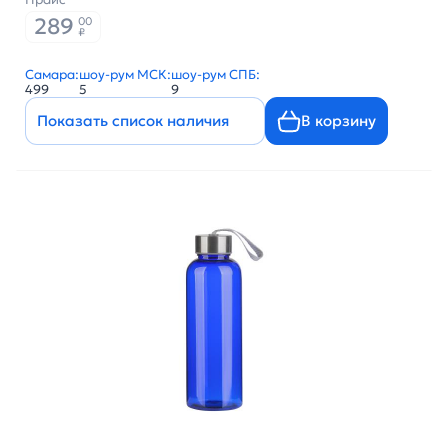
289
00
₽
Самара:
шоу-рум МСК:
шоу-рум СПБ:
499
5
9
Показать список наличия
В корзину