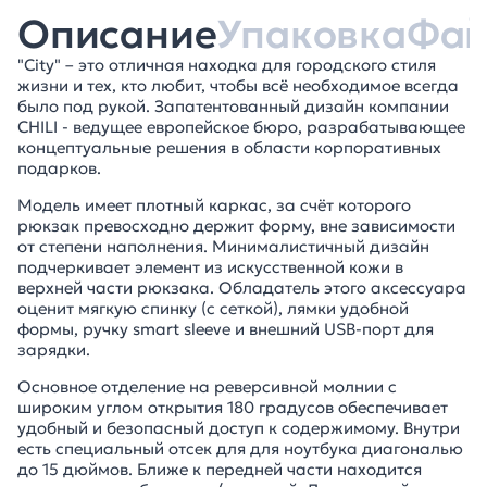
Описание
Упаковка
Фа
"City" – это отличная находка для городского стиля
жизни и тех, кто любит, чтобы всё необходимое всегда
было под рукой. Запатентованный дизайн компании
CHILI - ведущее европейское бюро, разрабатывающее
концептуальные решения в области корпоративных
подарков.
Модель имеет плотный каркас, за счёт которого
рюкзак превосходно держит форму, вне зависимости
от степени наполнения. Минималистичный дизайн
подчеркивает элемент из искусственной кожи в
верхней части рюкзака. Обладатель этого аксессуара
оценит мягкую спинку (с сеткой), лямки удобной
формы, ручку smart sleeve и внешний USB-порт для
зарядки.
Основное отделение на реверсивной молнии с
широким углом открытия 180 градусов обеспечивает
удобный и безопасный доступ к содержимому. Внутри
есть специальный отсек для для ноутбука диагональю
до 15 дюймов. Ближе к передней части находится