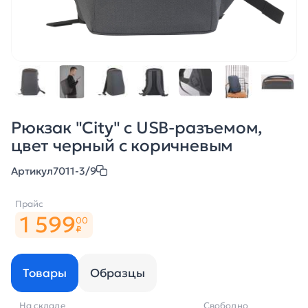
Рюкзак "City" с USB-разъемом,
цвет черный с коричневым
Артикул
7011-3/9
Прайс
1 599
00
₽
Товары
Образцы
На складе
Свободно