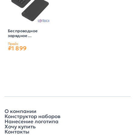
Беспроводное
зарядное
устройство "Ten
Прайс
SOFTTOUCH",
₽1 899
10000 mAh, цвет
черный
О компании
Конструктор наборов
Нанесение логотипа
Хочу купить
Контакты