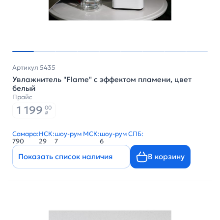
Артикул 5435
Увлажнитель "Flame" с эффектом пламени, цвет
белый
Прайс
1 199
00
₽
Самара:
НСК:
шоу-рум МСК:
шоу-рум СПБ:
790
29
7
6
Показать список наличия
В корзину