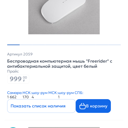
Артикул 2059
Беспроводная компьютерная мышь "Freerider" с
антибактериальной защитой, цвет белый
Прайс
999
00
₽
Самара:
НСК:
шоу-рум МСК:
шоу-рум СПБ:
1 662
170
4
1
Показать список наличия
В корзину