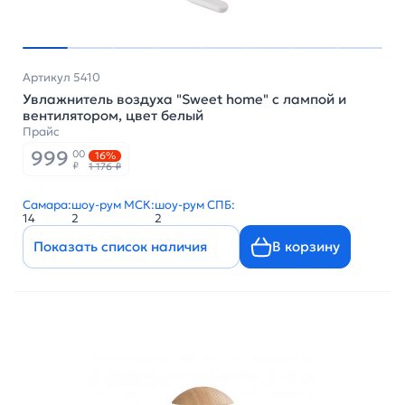
Артикул 5410
Увлажнитель воздуха "Sweet home" c лампой и
вентилятором, цвет белый
Прайс
999
00
16%
₽
1 176 ₽
Самара:
шоу-рум МСК:
шоу-рум СПБ:
14
2
2
Показать список наличия
В корзину