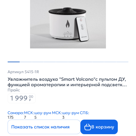
Артикул 5415-1R
Увлажнитель воздуха "Smart Volcano"с пультом ДУ,
функцией ароматерапии и интерьерной подсветкой
, цвет белый с черным
Прайс
1 999
00
₽
Самара:
МСК:
шоу-рум МСК:
шоу-рум СПБ:
175
7
5
3
Показать список наличия
В корзину