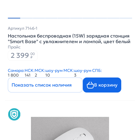
Артикул 7146-1
Настольная беспроводная (15W) зарядная станция
"Smart Base" с увлажнителем и лампой, цвет белый
Прайс
2 399
00
₽
Самара:
НСК:
МСК:
шоу-рум МСК:
шоу-рум СПБ:
1 800
141
2
10
3
Показать список наличия
В корзину