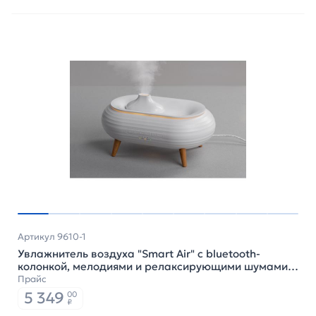
Артикул 9610-1
Увлажнитель воздуха "Smart Air" с bluetooth-
колонкой, мелодиями и релаксирующими шумами,
с подсветкой и ароматизатором, цвет белый
Прайс
5 349
00
₽