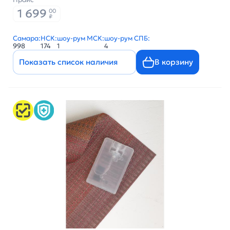
1 699
00
₽
Самара:
НСК:
шоу-рум МСК:
шоу-рум СПБ:
998
174
1
4
Показать список наличия
В корзину