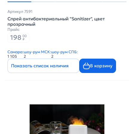
Артикул 7591
Спрей антибактериальный "Sanitizer", цвет
прозрачный
Прайс
198
00
₽
Самара:
шоу-рум МСК:
шоу-рум СПБ:
1 105
2
2
Показать список наличия
В корзину