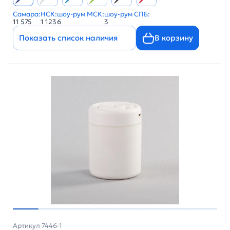
Самара:
НСК:
шоу-рум МСК:
шоу-рум СПБ:
11 575
1 123
6
3
Показать список наличия
В корзину
Артикул 7446-1