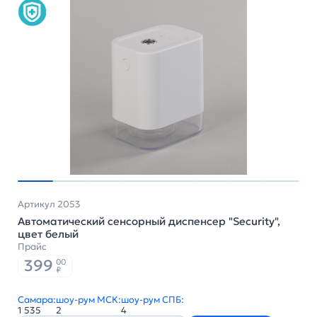
Артикул 2053
Автоматический сенсорный диспенсер "Security",
цвет белый
Прайс
399
00
₽
Самара:
шоу-рум МСК:
шоу-рум СПБ:
1 535
2
4