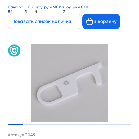
Самара:
НСК:
шоу-рум МСК:
шоу-рум СПБ:
84
5
6
2
Показать список наличия
В корзину
Артикул 2049