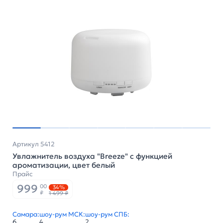
Артикул 5412
Увлажнитель воздуха "Breeze" с функцией
ароматизации, цвет белый
Прайс
999
00
34%
₽
1 499 ₽
Самара:
шоу-рум МСК:
шоу-рум СПБ:
6
4
2