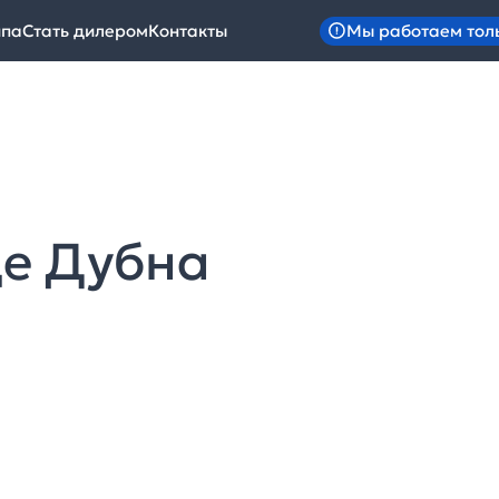
Мы работаем тол
ипа
Стать дилером
Контакты
де Дубна