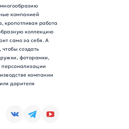
о многообразию
нные компанией
, кропотливая работа
ообразную коллекцию
ит само за себя. А
 чтобы создать
кружки, фоторамки,
ть персонализации
оизводстве компании
тиля дарителя