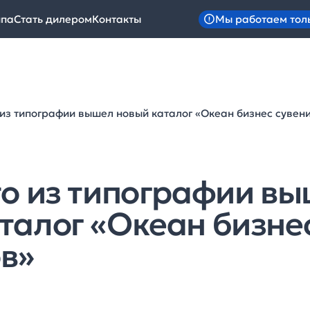
Мы работаем тол
ипа
Стать дилером
Контакты
 из типографии вышел новый каталог «Океан бизнес сувен
то из типографии в
талог «Океан бизне
в»