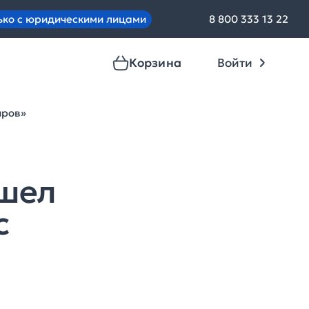
ько с юридическими лицами
8 800 333 13 22
Корзина
Войти
иров»
ышел
с