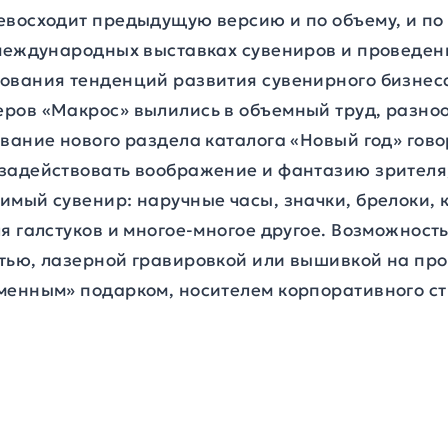
евосходит предыдущую версию и по объему, и п
 международных выставках сувениров и проведе
ования тенденций развития сувенирного бизнеса
ров «Макрос» вылились в объемный труд, разн
вание нового раздела каталога «Новый год» говор
задействовать воображение и фантазию зрителя,
имый сувенир: наручные часы, значки, брелоки, 
я галстуков и многое-многое другое. Возможнос
тью, лазерной гравировкой или вышивкой на пр
менным» подарком, носителем корпоративного с