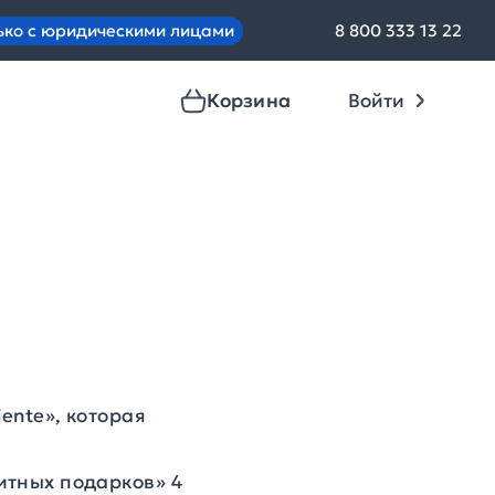
ько с юридическими лицами
8 800 333 13 22
Корзина
Войти
ente
», которая
литных подарков»
4