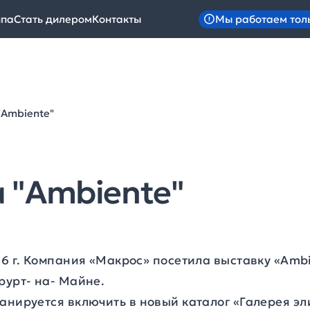
Мы работаем тол
ипа
Стать дилером
Контакты
"Ambiente"
 "Ambiente"
06 г. Компания «Макрос» посетила выставку «
Ambi
рурт- на- Майне.
анируется включить в новый каталог «Галерея э