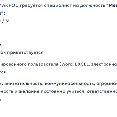
МАКРОС требуется специалист на должность
"Ме
":
 / М
е
ах приветствуется
цированного пользователя (
Word
,
EXCEL
, электронн
тся
ь, внимательность, коммуникабельность,
огромна
ность и желание постоянно учиться, ответственно
ь