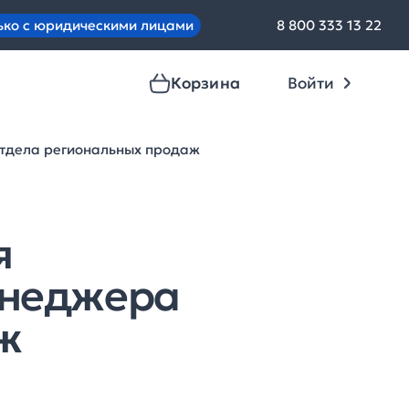
ько с юридическими лицами
8 800 333 13 22
Корзина
Войти
отдела региональных продаж
я
енеджера
ж