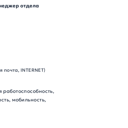
неджер
отдела
ая почта,
INTERNET
)
я работоспособность,
сть, мобильность,