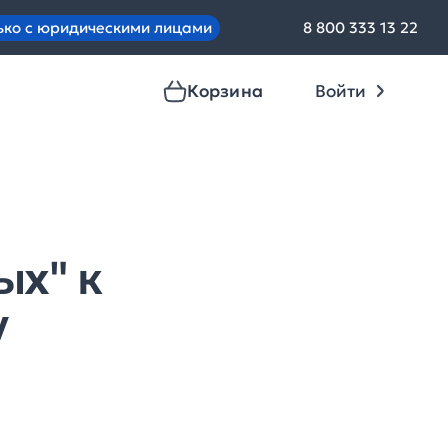
ько с юридическими лицами
8 800 333 13 22
Корзина
Войти
ых" к
у