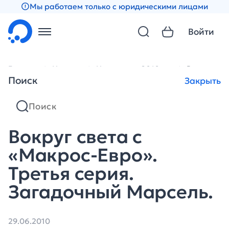
Мы работаем только с юридическими лицами
Войти
Главная
Новости
Новости за 2010 год
Вокруг све
Поиск
Закрыть
Вокруг света с
«Макрос-Евро».
Третья серия.
Загадочный Марсель.
29.06.2010