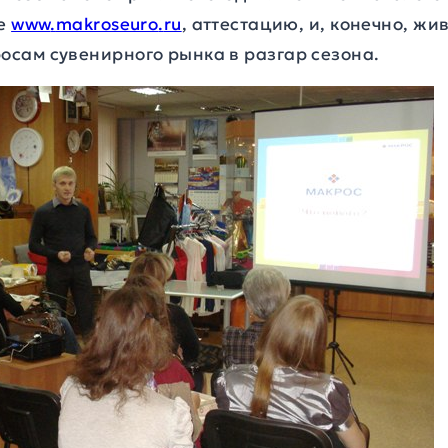
те
www
.
makroseuro
.
ru
, аттестацию, и, конечно, ж
сам сувенирного рынка в разгар сезона.