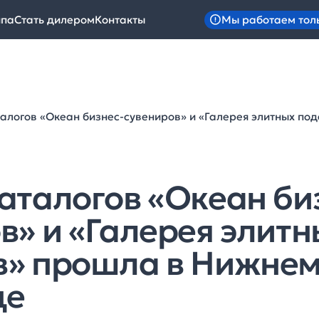
Мы работаем тол
ипа
Стать дилером
Контакты
алогов «Океан бизнес-сувениров» и «Галерея элитных п
аталогов «Океан би
в» и «Галерея элитн
в» прошла в Нижне
де