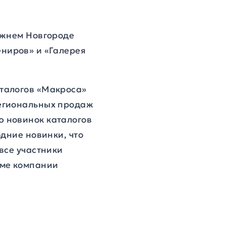
ижнем Новгороде
ениров» и «Галерея
талогов «Макроса»
региональных продаж
 новинок каталогов
дние новинки, что
все участники
уме компании