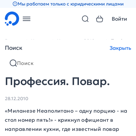
Мы работаем только с юридическими лицами
Войти
Главная
Новости
Новости за 2010 год
Профессия
Поиск
Закрыть
Профессия. Повар.
28.12.2010
«Миланезе Неаполитано – одну порцию - на
стол номер пять!» -
крикнул официант в
направлении кухни, где известный повар