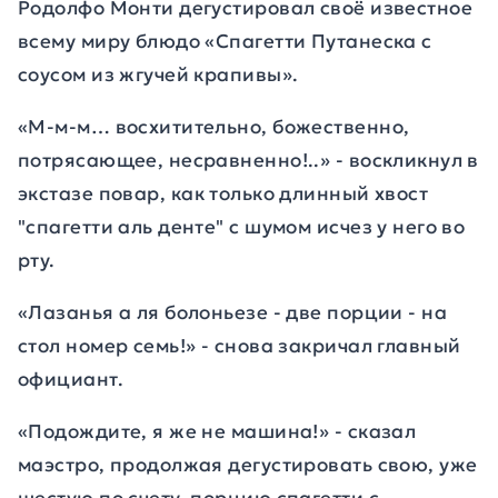
Родолфо Монти дегустировал своё известное
всему миру блюдо «Спагетти Путанеска с
соусом из жгучей крапивы».
«М-м-м… восхитительно, божественно,
потрясающее, несравненно!..» - воскликнул в
экстазе повар,
как только
длинный хвост
"спагетти аль денте" с шумом исчез у него во
рту.
«Лазанья а ля болоньезе - две порции - на
стол номер семь!» - снова закричал главный
официант.
«Подождите, я же не машина!» -
сказал
маэстро, продолжая дегустировать свою, уже