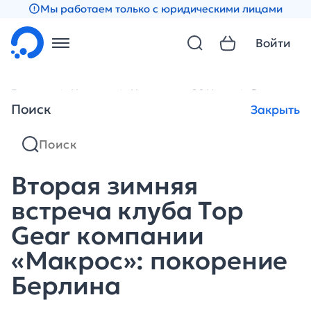
Мы работаем только с юридическими лицами
Войти
Главная
Новости
Новости за 2011 год
Вторая зим
Поиск
Закрыть
Вторая зимняя
встреча клуба Тop
Gear компании
«Макрос»: покорение
Берлина