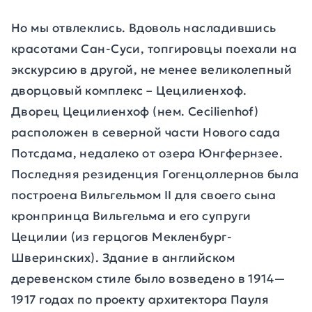
Но мы отвлеклись. Вдоволь насладившись
красотами Сан-Суси, топгировцы поехали на
экскурсию в другой, не менее великолепный
дворцовый комплекс – Цецилиенхоф.
Дворец Цецилиенхоф (нем. Cecilienhof)
расположен в северной части Нового сада
Потсдама, недалеко от озера Юнгфернзее.
Последняя резиденция Гогенцоллернов была
построена Вильгельмом II для своего сына
кронпринца Вильгельма и его супруги
Цецилии (из герцогов Мекленбург-
Шверинских). Здание в английском
деревенском стиле было возведено в 1914—
1917 годах по проекту архитектора Пауля