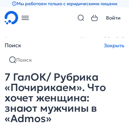
Мы работаем только с юридическими лицами
Войти
Главная
Новости
Новости за 2011 год
7 ГалОК/ Р
Поиск
Закрыть
7 ГалОК/ Рубрика
«Почирикаем». Что
хочет женщина:
знают мужчины в
«Admos»