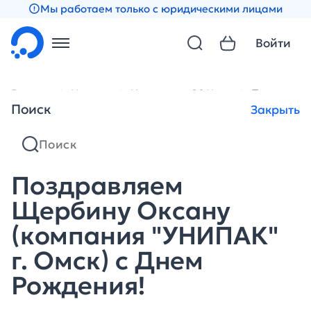
Мы работаем только с юридическими лицами
Войти
Главная
Новости
Новости за 2011 год
Поздравляе
Поиск
Закрыть
Поздравляем
Щербину Оксану
(компания "УНИПАК"
г. Омск) с Днем
Рождения!