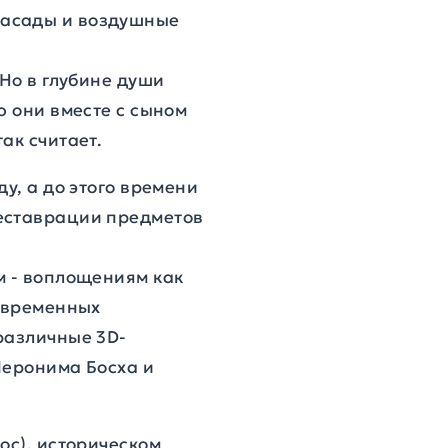
фасады и воздушные
 Но в глубине души
ю они вместе с сыном
ак считает.
у, а до этого времени
реставрации предметов
м - воплощениям как
современных
различные 3D-
Иеронима Босха и
ос), историческом