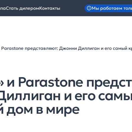
Мы работаем тол
ипа
Стать дилером
Контакты
 Parastone представляют: Джонни Диллиган и его самый 
 и Parastone предс
иллиган и его сам
 дом в мире