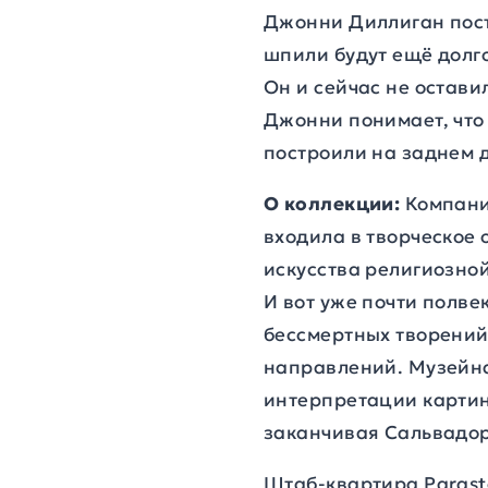
Джонни Диллиган пост
шпили будут ещё долг
Он и сейчас не остави
Джонни понимает, что 
построили на заднем д
О коллекции:
Компания
входила в творческое
искусства религиозно
И вот уже почти полв
бессмертных творений 
направлений. Музейна
интерпретации картин
заканчивая Сальвадо
Штаб-квартира Parasto