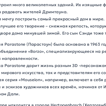
роил много великолепных зданий. Их изящные 
о радовать жителей Дримтауна.
л мечту построить самый прекрасный дом в мире.
лучшее его творение – снежная крепость, котору
воре дома минувшей зимой. Его сын Сэнди тоже т
 Parastone (Парастоун) была основана в 1963 год
 объединение «Borzo», специализирующееся на 
й направленности.
ека Parastone дарит жизнь разным ЗD -персонажа
мирового искусства, так и представителям его 
я серия «Mouseion», например, включает в себя 
 и эскизов художников всех времён, начиная от 
ром Дали.
ne находится в городе Hertogenbosch (Хертогенб