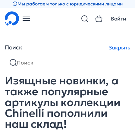
Мы работаем только с юридическими лицами
Войти
Главная
Новости
Новости за 2011 год
Изящные но
Поиск
Закрыть
Изящные новинки, а
также популярные
артикулы коллекции
Chinelli пополнили
наш склад!