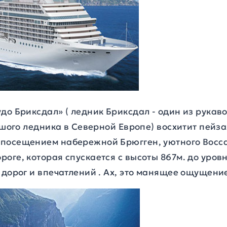
до Бриксдал» ( ледник Бриксдал - один из рука
льшого ледника в Северной Европе) восхитит пейз
посещением набережной Брюгген, уютного Восса
оге, которая спускается с высоты 867м. до уровн
 дорог и впечатлений . Ах, это манящее ощущени