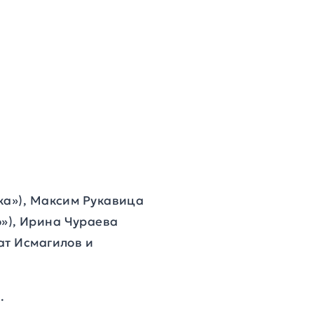
ка»), Максим Рукавица
»), Ирина Чураева
ат Исмагилов и
.