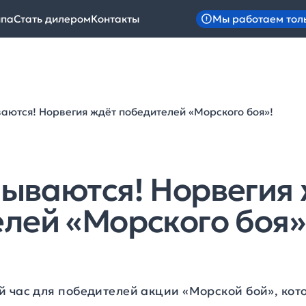
Мы работаем тол
ипа
Стать дилером
Контакты
аются! Норвегия ждёт победителей «Морского боя»!
ываются! Норвегия
лей «Морского боя»
й час для победителей акции «Морской бой», ко