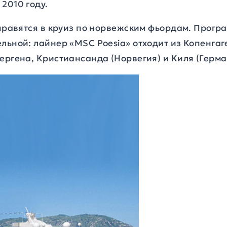
2010 году.
тправятся в круиз по норвежским фьордам. Прог
льной: лайнер «MSC Poesia» отходит из Копенгаге
ергена, Кристиансанда (Норвегия) и Киля (Герма