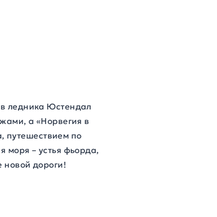
вов ледника Юстендал
ажами, а «Норвегия в
, путешествием по
я моря – устья фьорда,
е новой дороги!