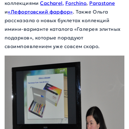
коллекциями
Cacharel
,
Forchino
,
Parastone
и
«Лефортовский фарфор»
. Также Ольга
рассказала о новых буклетах коллекций
имини-варианте каталога «Галерея элитных
подарков», которые порадуют
своимпоявлением уже совсем скоро.