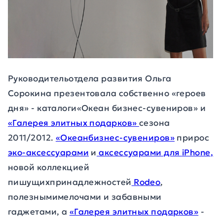
Руководительотдела развития Ольга
Сорокина презентовала собственно «героев
дня» - каталоги«Океан бизнес-сувениров» и
«Галерея элитных подарков»
сезона
2011/2012.
«Океанбизнес-сувениров»
прирос
эко-аксессуарами
и
аксессуарами для
iPhone
,
новой коллекцией
пишущихпринадлежностей
Rode
о
,
полезнымимелочами и забавными
гаджетами, а
«Галерея элитных подарков»
-