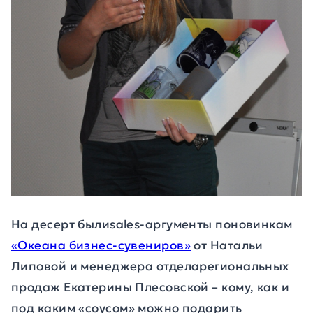
На десерт были
sales
-аргументы поновинкам
«Океана бизнес-сувениров»
от Натальи
Липовой и менеджера отделарегиональных
продаж Екатерины Плесовской – кому, как и
под каким
«соусом» можно подарить