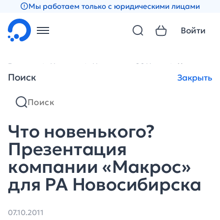
Мы работаем только с юридическими лицами
Войти
Главная
Новости
Новости за 2011 год
Что новень
Поиск
Закрыть
Что новенького?
Презентация
компании «Макрос»
для РА Новосибирска
07.10.2011