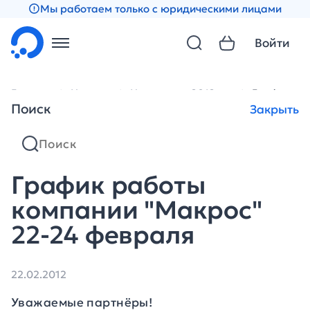
Мы работаем только с юридическими лицами
Войти
Главная
Новости
Новости за 2012 год
График ра
Поиск
Закрыть
График работы
компании "Макрос"
22-24 февраля
22.02.2012
Уважаемые партнёры!