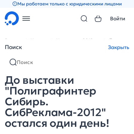
Мы работаем только с юридическими лицами
Войти
Главная
Новости
Новости за 2012 год
До выставк
Поиск
Закрыть
До выставки
"Полиграфинтер
Сибирь.
СибРеклама-2012"
остался один день!