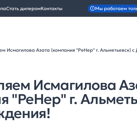
Мы работаем тол
ипа
Стать дилером
Контакты
м Исмагилова Азата (компания "РеНер" г. Альметьевск) с
ляем Исмагилова Аз
 "РеНер" г. Альметь
ждения!