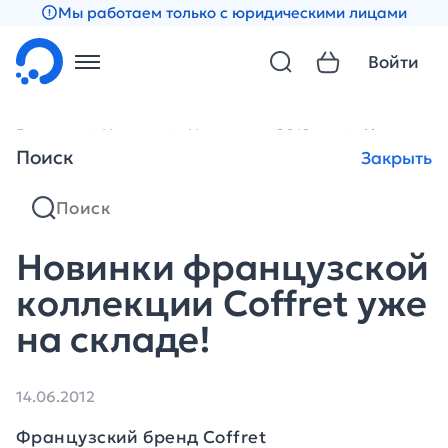
Мы работаем только с юридическими лицами
Войти
Главная
Новости
Новости за 2012 год
Новинки фр
Поиск
Закрыть
Новинки французской
коллекции Coffret уже
на складе!
14.06.2012
Французский бренд Coffret