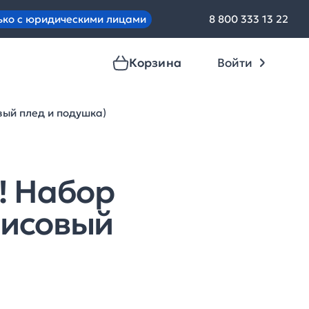
ько с юридическими лицами
8 800 333 13 22
Корзина
Войти
вый плед и подушка)
! Набор
лисовый