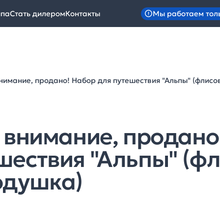
Мы работаем тол
ипа
Стать дилером
Контакты
внимание, продано! Набор для путешествия "Альпы" (флисо
, внимание, продано
шествия "Альпы" (ф
одушка)