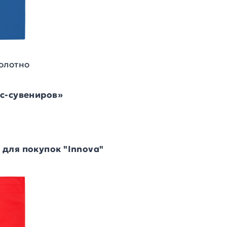
олотно
ес-сувениров»
для покупок "Innova"