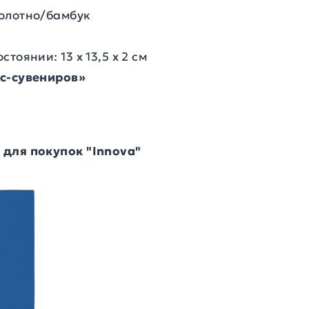
олотно/бамбук
тоянии: 13 х 13,5 х 2 см
ес-сувениров»
для покупок "Innova"