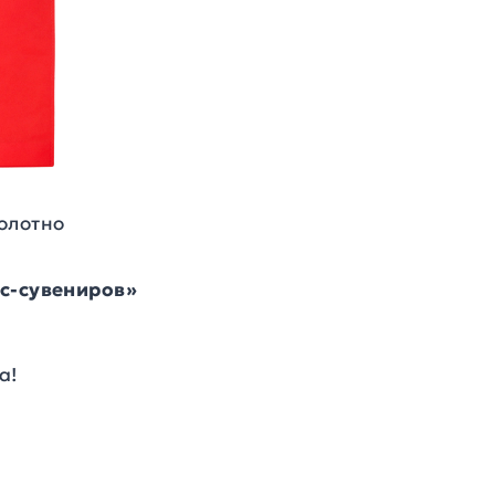
олотно
ес-сувениров»
а!