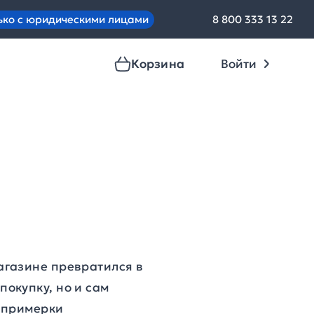
ько с юридическими лицами
8 800 333 13 22
Корзина
Войти
агазине превратился в
окупку, но и сам
и примерки