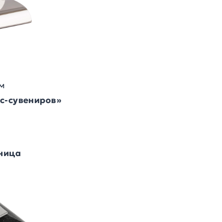
см
ес-сувениров»
ница