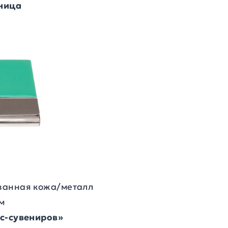
ница
ванная кожа/металл
см
ес-сувениров»