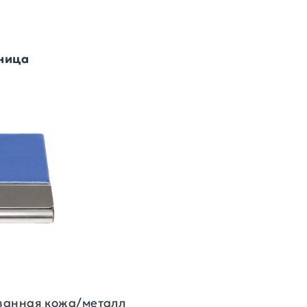
ница
ванная кожа/металл