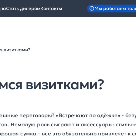
Мы работаем тол
ипа
Стать дилером
Контакты
я визитками?
мся визитками?
пешные переговоры? «Встречают по одёжке» - без
ов. Немалую роль сыграют и аксессуары: стильн
орошая сумка – все это обязательно привлечет к 