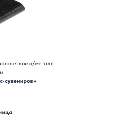
ванная кожа/металл
см
ес-сувениров»
ница