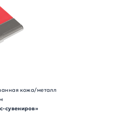
ванная кожа/металл
см
ес-сувениров»