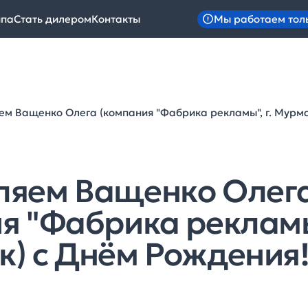
Мы работаем тол
ипа
Стать дилером
Контакты
м Ващенко Олега (компания "Фабрика рекламы", г. Мурма
ляем Ващенко Олег
я "Фабрика рекламы"
) с Днём Рождения