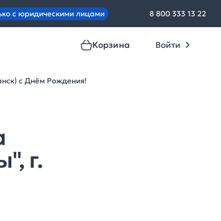
ько с юридическими лицами
8 800 333 13 22
Корзина
Войти
нск) с Днём Рождения!
а
, г.
!