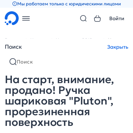
Мы работаем только с юридическими лицами
Войти
Главная
Новости
Новости за 2012 год
На старт, 
Поиск
Закрыть
На старт, внимание,
продано! Ручка
шариковая "Pluton",
прорезиненная
поверхность