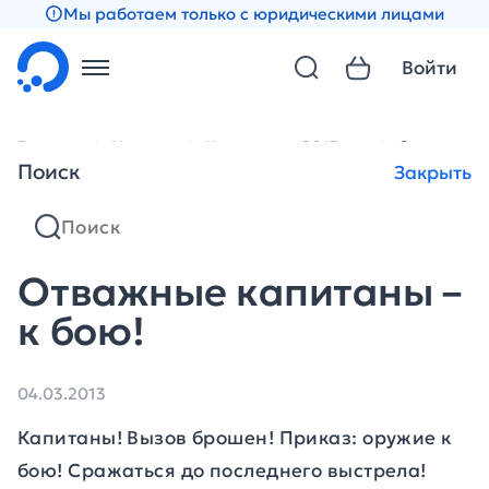
Мы работаем только с юридическими лицами
Войти
Главная
Новости
Новости за 2013 год
Отважные 
Поиск
Закрыть
Отважные капитаны –
к бою!
04.03.2013
Капитаны! Вызов брошен! Приказ: оружие к
бою! Сражаться до последнего выстрела!