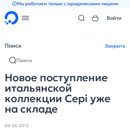
Мы работаем только с юридическими лицами
Войти
Главная
Новости
Новости за 2013 год
Новое пост
Поиск
Закрыть
Новое поступление
итальянской
коллекции Cepi уже
на складе
06.06.2013