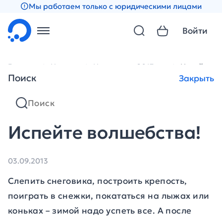
Мы работаем только с юридическими лицами
Войти
Главная
Новости
Новости за 2013 год
Испейте в
Поиск
Закрыть
Испейте волшебства!
03.09.2013
Слепить снеговика, построить крепость,
поиграть в снежки, покататься на лыжах или
коньках – зимой надо успеть все. А после