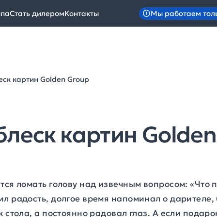
Мы работаем тол
ипа
Стать дилером
Контакты
еск картин Golden Group
блеск картин Golden
тся ломать голову над извечным вопросом: «Что п
л радость, долгое время напоминал о дарителе, 
к стола, а постоянно радовал глаз. А если подар