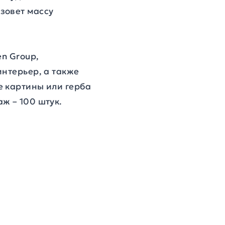
зовет массу
en Group,
интерьер, а также
е картины или герба
ж – 100 штук.