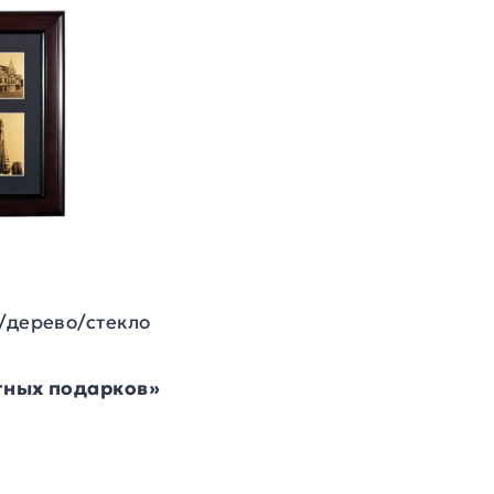
/дерево/стекло
итных подарков»