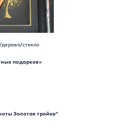
/дерево/стекло
итных подарков»
ноты Золотая тройка"