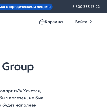
ько с юридическими лицами
8 800 333 13 22
Корзина
Войти
 Group
одарить?» Хочется,
был полезен, не был
ок будет наполнен