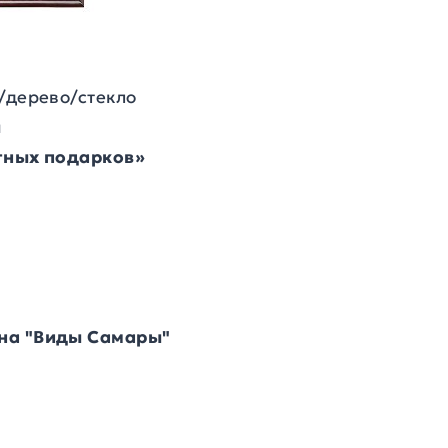
/дерево/стекло
м
итных подарков»
на "Виды Самары"