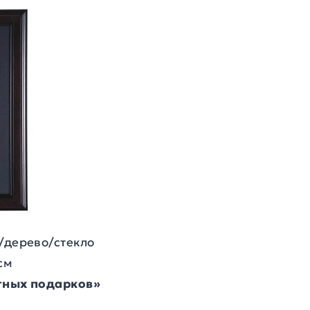
/дерево/стекло
см
итных подарков»