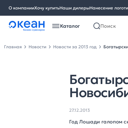
О компании
Хочу купить
Наши дилеры
Нанесение логот
Каталог
Главная
Новости
Новости за 2013 год
Богатырски
Богатырс
Новосиб
27.12.2013
Год Лошади галопом ск