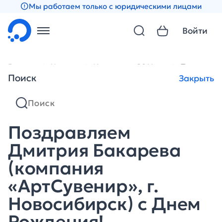
Мы работаем только с юридическими лицами
Войти
Главная
Новости
Новости за 2014 год
Поздравляе
Поиск
Закрыть
Поздравляем
Дмитрия Бакарева
(компания
«АртСувенир», г.
Новосибирск) с Днем
Рождения!