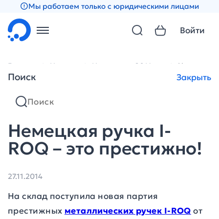
Мы работаем только с юридическими лицами
Войти
Главная
Новости
Новости за 2014 год
Немецкая р
Поиск
Закрыть
Немецкая ручка I-
ROQ – это престижно!
27.11.2014
На склад поступила новая партия
престижных
металлических ручек I-ROQ
от